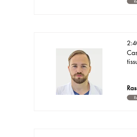
R
2:4
Cas
tis
Ras
R