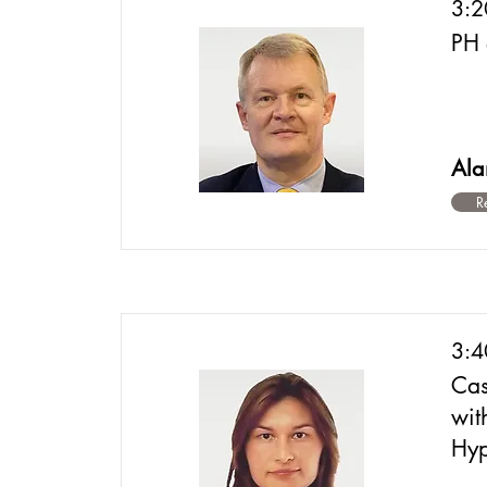
3:2
PH 
Ala
R
3:4
Cas
wit
Hyp