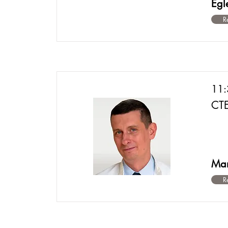
Egl
R
11
CT
Mar
R