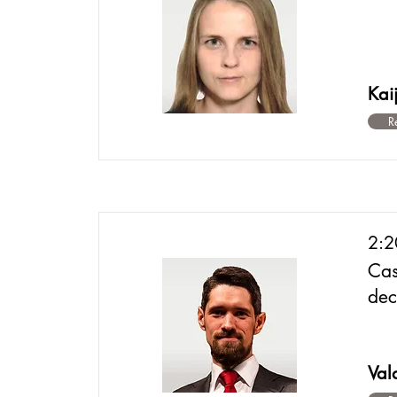
Kai
R
2:2
Cas
dec
Val