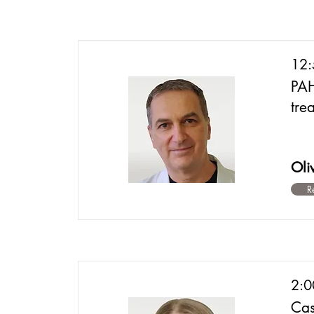
12:
PAH
tre
Oli
R
2:0
Cas