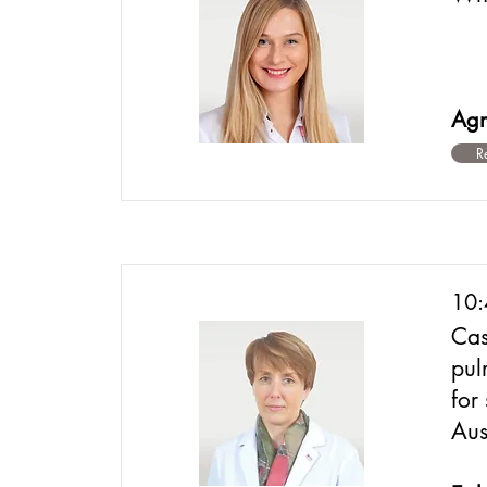
Agn
R
10
Cas
pul
for
Aus