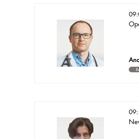
09
Ope
And
R
09
New