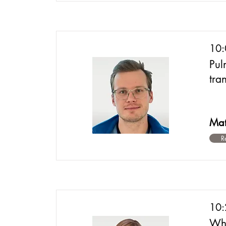
10
Pul
tra
Mat
R
10
Wha