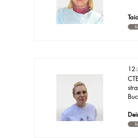
Tai
R
12:
CTE
str
Buc
Dei
R