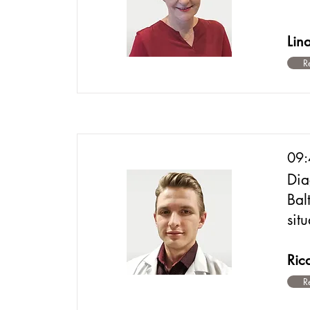
Lin
R
09
Dia
Bal
situ
Ric
R