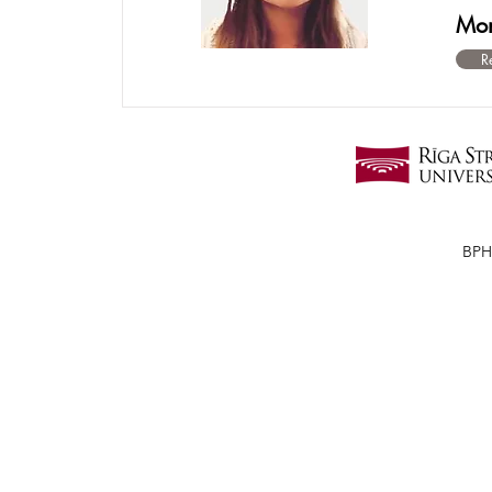
Mon
R
BPH